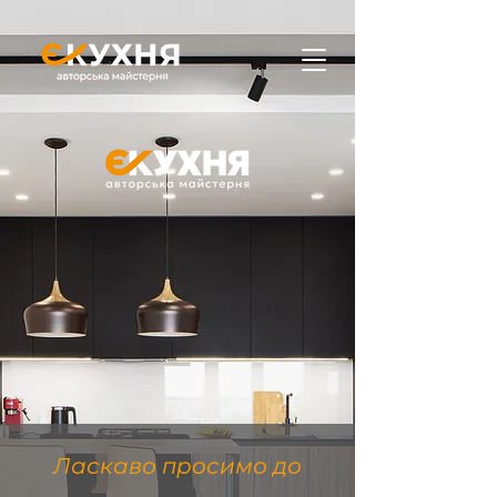
Ласкаво просимо до